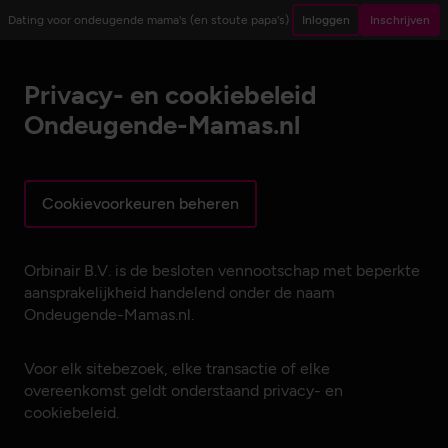
Dating voor ondeugende mama's (en stoute papa's)
Inloggen
Inschrijven
Privacy- en cookiebeleid
Ondeugende-Mamas.nl
Cookievoorkeuren beheren
Orbinair B.V. is de besloten vennootschap met beperkte
aansprakelijkheid handelend onder de naam
Ondeugende-Mamas.nl.
Voor elk sitebezoek, elke transactie of elke
overeenkomst geldt onderstaand privacy- en
cookiebeleid.